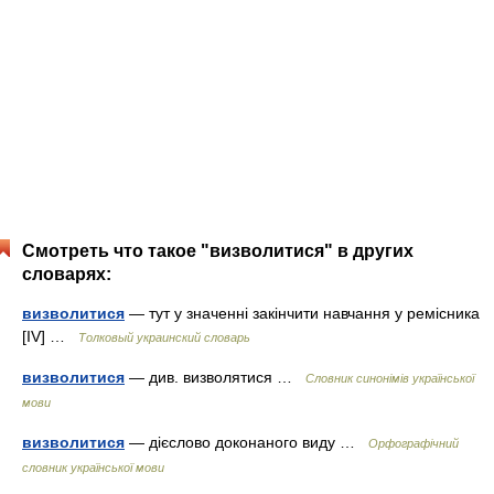
Смотреть что такое "визволитися" в других
словарях:
визволитися
— тут у значенні закінчити навчання у ремісника
[IV] …
Толковый украинский словарь
визволитися
— див. визволятися …
Словник синонімів української
мови
визволитися
— дієслово доконаного виду …
Орфографічний
словник української мови