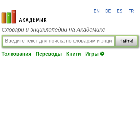
EN
DE
ES
FR
academic.ru
Словари и энциклопедии на Академике
Найти!
Толкования
Переводы
Книги
Игры ⚽