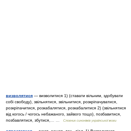
визволятися
— визволитися 1) (ставати вільним, здобувати
собі свободу), звільнятися, звільнитися, розкріпачуватися,
розкріпачитися, розкабалятися, розкабалитися 2) (звільнятися
від когось / чогось небажаного, зайвого тощо), позбавитися,
позбавлятися, збутися,… …
Словник синонімів української мови