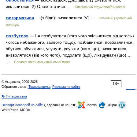
опростатися
— аюся, аєшся, док., діал. 1) Визволитися,
звільнитися. 2) Опам ятатися …
Український тлумачний словник
вигарматися
— (з біди): визволитися [V] …
Толковый украинский
словарь
позбутися
— I = позбуватися (кого чого звільнитися від когось /
чогось небажаного, зайвого тощо), позбавитися, позбавлятися,
збутися, збуватися, усунути, усувати (кого що), визволитися,
визволятися (від кого чого), подолати (що), ліквідувати (що),…
…
Словник синонімів української мови
© Академик, 2000-2026
18+
Обратная связь:
Техподдержка
,
Реклама на сайте
👣 Путешествия
Экспорт словарей на сайты
, сделанные на PHP,
Joomla,
Drupal,
WordPress, MODx.